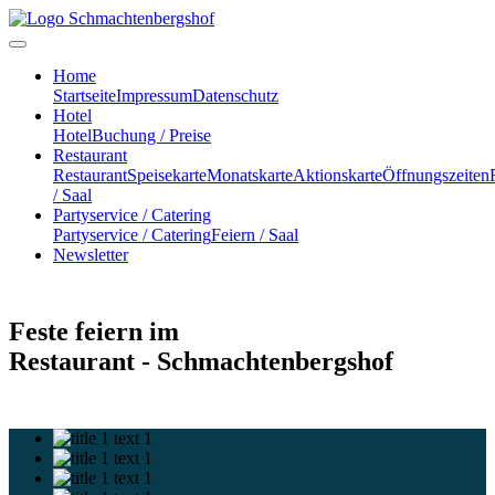
Home
Startseite
Impressum
Datenschutz
Hotel
Hotel
Buchung / Preise
Restaurant
Restaurant
Speisekarte
Monatskarte
Aktionskarte
Öffnungszeiten
/ Saal
Partyservice / Catering
Partyservice / Catering
Feiern / Saal
Newsletter
Feste feiern im
Restaurant - Schmachtenbergshof
text 1
text 1
text 1